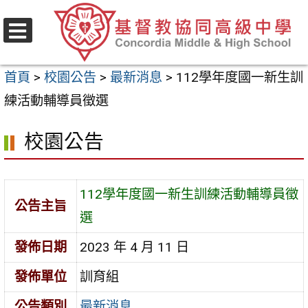
跳
至
選
主
單
首頁
>
校園公告
>
最新消息
>
112學年度國一新生訓
要
練活動輔導員徵選
內
容
校園公告
區
112學年度國一新生訓練活動輔導員徵
公告主旨
選
發佈日期
2023 年 4 月 11 日
發佈單位
訓育組
公告類別
最新消息