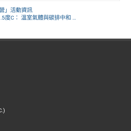
力營」活動資訊
5度C： 溫室氣體與碳排中和 ...
.)