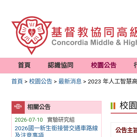
跳
至
主
要
內
容
首頁
認識協同
校園公告
區
首頁
>
校園公告
>
最新消息
>
2023 年人工智
校
相關公告
2026-07-10
實驗研究組
2026國一新生銜接營交通車路線
公告主
及注意事項