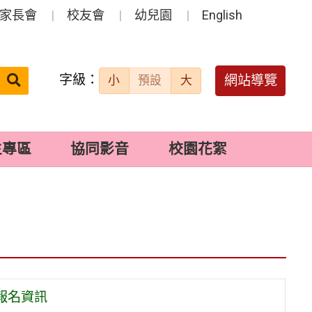
家長會
校友會
幼兒園
English
字級：
送出
網站導覽
小
預設
大
搜
尋：
生專區
協同影音
校園花絮
報名資訊