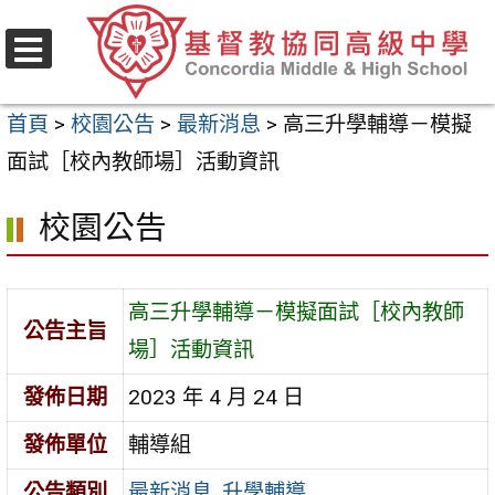
跳
至
選
主
單
首頁
>
校園公告
>
最新消息
>
高三升學輔導－模擬
要
面試［校內教師場］活動資訊
內
容
校園公告
區
高三升學輔導－模擬面試［校內教師
公告主旨
場］活動資訊
發佈日期
2023 年 4 月 24 日
發佈單位
輔導組
公告類別
最新消息
,
升學輔導