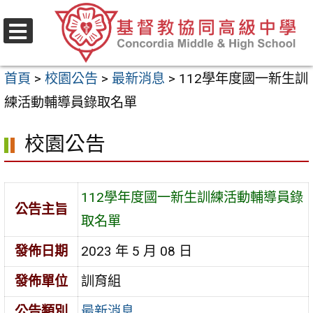
跳
至
選
主
單
首頁
>
校園公告
>
最新消息
>
112學年度國一新生訓
要
練活動輔導員錄取名單
內
容
校園公告
區
112學年度國一新生訓練活動輔導員錄
公告主旨
取名單
發佈日期
2023 年 5 月 08 日
發佈單位
訓育組
公告類別
最新消息