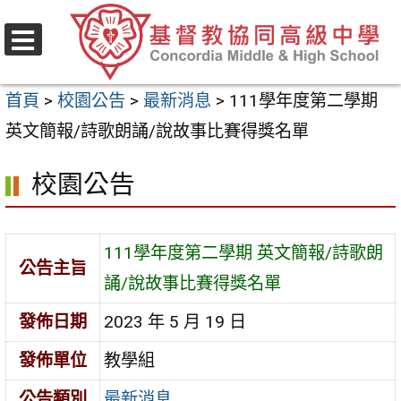
跳
至
選
主
單
首頁
>
校園公告
>
最新消息
>
111學年度第二學期
要
英文簡報/詩歌朗誦/說故事比賽得獎名單
內
容
校園公告
區
111學年度第二學期 英文簡報/詩歌朗
公告主旨
誦/說故事比賽得獎名單
發佈日期
2023 年 5 月 19 日
發佈單位
教學組
公告類別
最新消息