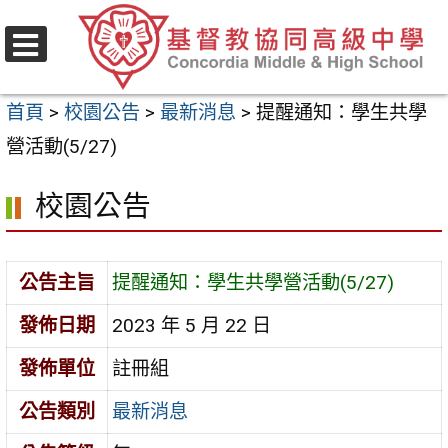
跳
至
選
主
單
首頁
>
校園公告
>
最新消息
>
提醒通知：學生共學
要
營活動(5/27)
內
容
校園公告
區
公告主旨
提醒通知：學生共學營活動(5/27)
發佈日期
2023 年 5 月 22 日
發佈單位
註冊組
公告類別
最新消息