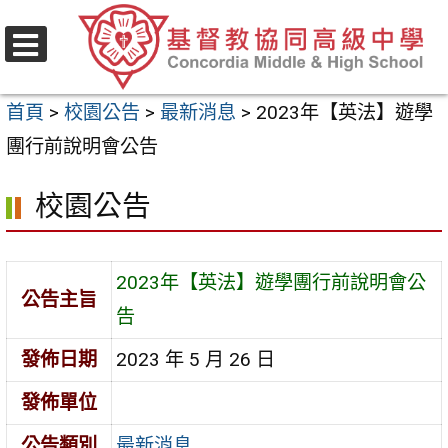
跳
至
選
主
單
首頁
>
校園公告
>
最新消息
>
2023年【英法】遊學
要
團行前說明會公告
內
容
校園公告
區
2023年【英法】遊學團行前說明會公
公告主旨
告
發佈日期
2023 年 5 月 26 日
發佈單位
公告類別
最新消息