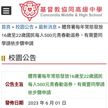
跳
至
選
主
單
首頁
>
校園公告
>
最新消息
>
體育署每年常態發放
要
16歲至22歲國民每人500元青春動滋券，有需要同
內
學請依步驟申請
容
區
校園公告
體育署每年常態發放16歲至22歲國民
公告主旨
每人500元青春動滋券，有需要同學請
依步驟申請
發佈日期
2023 年 6 月 01 日