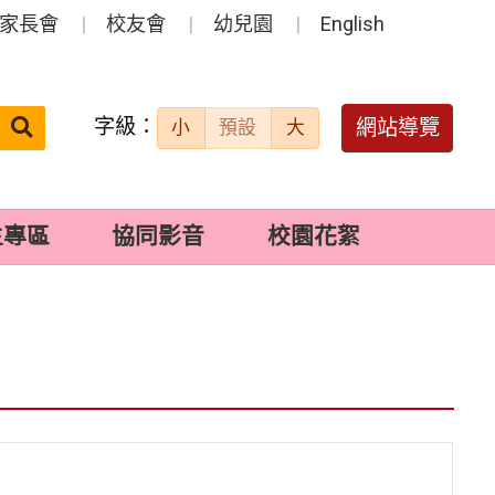
家長會
校友會
幼兒園
English
字級：
送出
網站導覽
小
預設
大
搜
尋：
生專區
協同影音
校園花絮