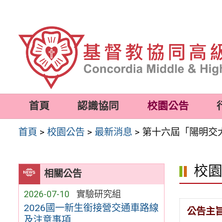
跳
至
主
要
內
容
首頁
認識協同
校園公告
區
首頁
>
校園公告
>
最新消息
>
第十六屆「陽明交
校
相關公告
2026-07-10
實驗研究組
2026國一新生銜接營交通車路線
公告主
及注意事項