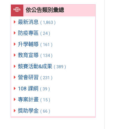
依公告類別彙總
最新消息
( 1,863 )
防疫專區
( 24 )
升學輔導
( 161 )
教育宣導
( 134 )
競賽活動&成果
( 389 )
營會研習
( 231 )
108 課綱
( 39 )
專案計畫
( 15 )
獎助學金
( 66 )