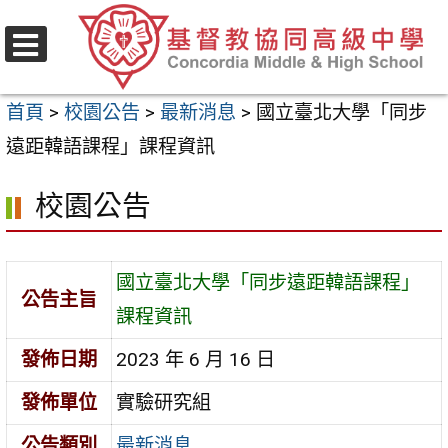
跳
至
選
主
單
首頁
>
校園公告
>
最新消息
>
國立臺北大學「同步
要
遠距韓語課程」課程資訊
內
容
校園公告
區
國立臺北大學「同步遠距韓語課程」
公告主旨
課程資訊
發佈日期
2023 年 6 月 16 日
發佈單位
實驗研究組
公告類別
最新消息