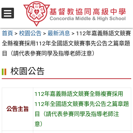
跳
至
選
主
單
首頁
>
校園公告
>
最新消息
>
112年嘉義縣語文競賽
要
全縣複賽採用112年全國語文競賽事先公告之篇章題
內
目（請代表參賽同學及指導老師注意）
容
區
校園公告
112年嘉義縣語文競賽全縣複賽採用
112年全國語文競賽事先公告之篇章題
公告主旨
目（請代表參賽同學及指導老師注
意）