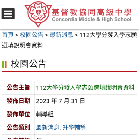
跳
至
選
主
單
首頁
>
校園公告
>
最新消息
>
112大學分發入學志願
要
選填說明會資料
內
容
校園公告
區
公告主旨
112大學分發入學志願選填說明會資料
發佈日期
2023 年 7 月 31 日
發佈單位
輔導組
公告類別
最新消息
,
升學輔導