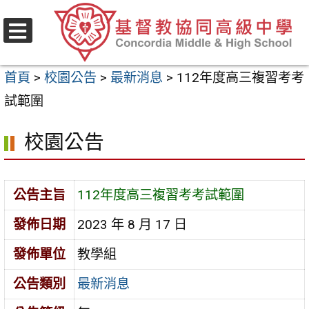
跳
至
選
主
單
首頁
>
校園公告
>
最新消息
>
112年度高三複習考考
要
試範圍
內
容
校園公告
區
公告主旨
112年度高三複習考考試範圍
發佈日期
2023 年 8 月 17 日
發佈單位
教學組
公告類別
最新消息