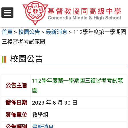
跳
至
選
主
單
首頁
>
校園公告
>
最新消息
>
112學年度第一學期國
要
三複習考考試範圍
內
容
校園公告
區
112學年度第一學期國三複習考考試範
公告主旨
圍
發佈日期
2023 年 8 月 30 日
發佈單位
教學組
公告類別
最新消息