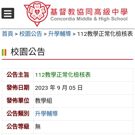
跳
至
選
主
單
首頁
>
校園公告
>
升學輔導
>
112教學正常化檢核表
要
內
校園公告
容
區
公告主旨
112教學正常化檢核表
發佈日期
2023 年 9 月 05 日
發佈單位
教學組
公告類別
升學輔導
公告等級
無