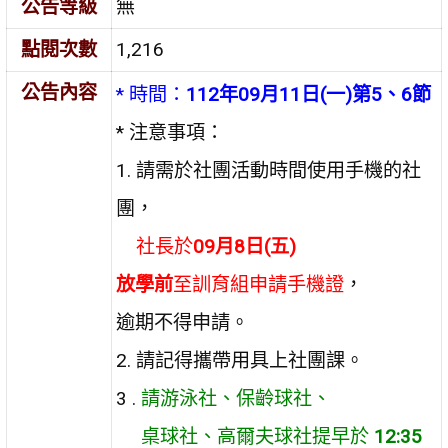
公告等級
無
點閱次數
1,216
公告內容
* 時間：
112年09月11日(一)第5、6節
* 注意事項：
1. 請需於社團活動時間使用手機的社
團，
社長於
09月8日(五)
放學前
至訓育組申請手機證
，
逾期不得申請。
2. 請記得攜帶用具上社團課。
3 .
請游泳社、保齡球社、
桌球社、高爾夫球社提早於
12:35