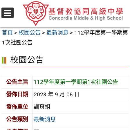
跳
至
選
主
單
首頁
>
校園公告
>
最新消息
>
112學年度第一學期第
要
1次社團公告
內
容
校園公告
區
公告主旨
112學年度第一學期第1次社團公告
發佈日期
2023 年 9 月 08 日
發佈單位
訓育組
公告類別
最新消息