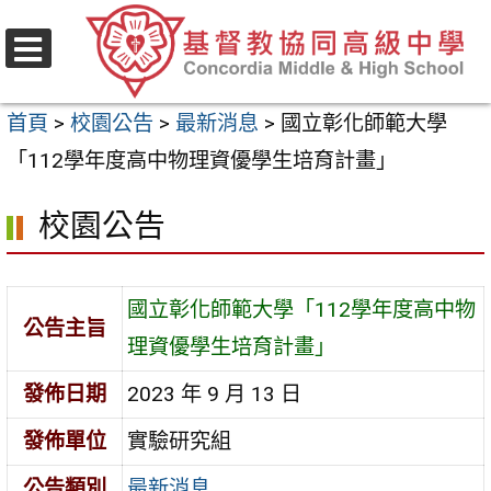
跳
至
選
主
單
首頁
>
校園公告
>
最新消息
>
國立彰化師範大學
要
「112學年度高中物理資優學生培育計畫」
內
容
校園公告
區
國立彰化師範大學「112學年度高中物
公告主旨
理資優學生培育計畫」
發佈日期
2023 年 9 月 13 日
發佈單位
實驗研究組
公告類別
最新消息