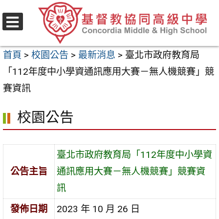
跳
至
選
主
單
首頁
>
校園公告
>
最新消息
>
臺北市政府教育局
要
「112年度中小學資通訊應用大賽－無人機競賽」競
內
賽資訊
容
區
校園公告
臺北市政府教育局「112年度中小學資
公告主旨
通訊應用大賽－無人機競賽」競賽資
訊
發佈日期
2023 年 10 月 26 日