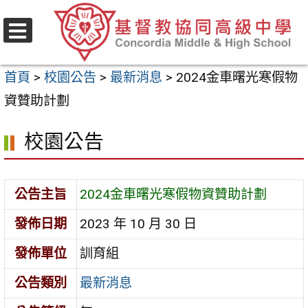
跳
至
選
主
單
首頁
>
校園公告
>
最新消息
>
2024金車曙光寒假物
要
資贊助計劃
內
容
校園公告
區
公告主旨
2024金車曙光寒假物資贊助計劃
發佈日期
2023 年 10 月 30 日
發佈單位
訓育組
公告類別
最新消息