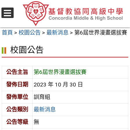
跳
至
選
主
單
首頁
>
校園公告
>
最新消息
>
第6屆世界漫畫選拔賽
要
內
校園公告
容
區
公告主旨
第6屆世界漫畫選拔賽
發佈日期
2023 年 10 月 30 日
發佈單位
訓育組
公告類別
最新消息
公告等級
無