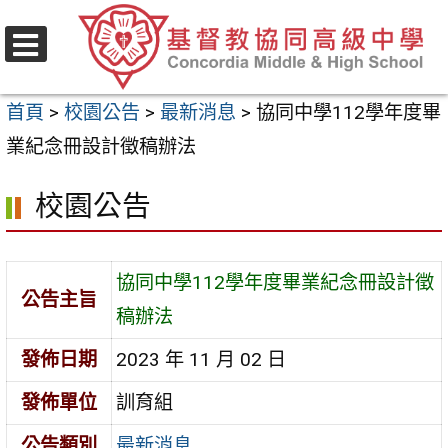
跳
至
選
主
單
首頁
>
校園公告
>
最新消息
>
協同中學112學年度畢
要
業紀念冊設計徵稿辦法
內
容
校園公告
區
協同中學112學年度畢業紀念冊設計徵
公告主旨
稿辦法
發佈日期
2023 年 11 月 02 日
發佈單位
訓育組
公告類別
最新消息