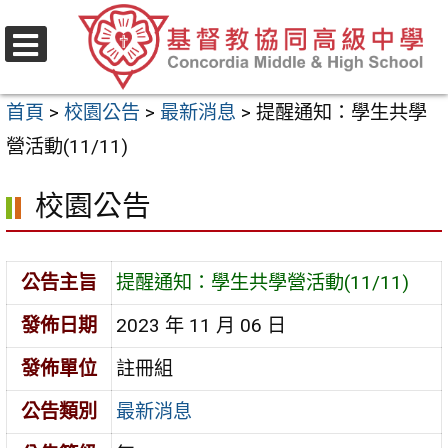
跳
至
選
主
單
首頁
>
校園公告
>
最新消息
>
提醒通知：學生共學
要
營活動(11/11)
內
容
校園公告
區
公告主旨
提醒通知：學生共學營活動(11/11)
發佈日期
2023 年 11 月 06 日
發佈單位
註冊組
公告類別
最新消息