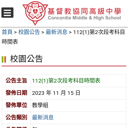
跳
至
選
主
單
首頁
>
校園公告
>
最新消息
>
112(1)第2次段考科目
要
時間表
內
容
校園公告
區
公告主旨
112(1)第2次段考科目時間表
發佈日期
2023 年 11 月 15 日
發佈單位
教學組
公告類別
最新消息