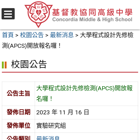
跳
至
選
主
單
首頁
>
校園公告
>
最新消息
>
大學程式設計先修檢
要
測(APCS)開放報名囉！
內
容
校園公告
區
大學程式設計先修檢測(APCS)開放報
公告主旨
名囉！
發佈日期
2023 年 11 月 16 日
發佈單位
實驗研究組
公告類別
最新消息