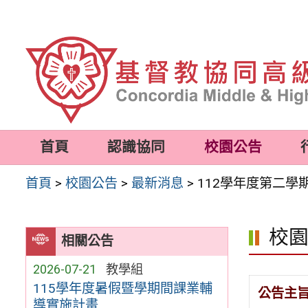
跳
至
主
要
內
容
首頁
認識協同
校園公告
區
首頁
>
校園公告
>
最新消息
>
112學年度第二
校
相關公告
2026-07-21
教學組
115學年度暑假暨學期間課業輔
公告主
導實施計畫.