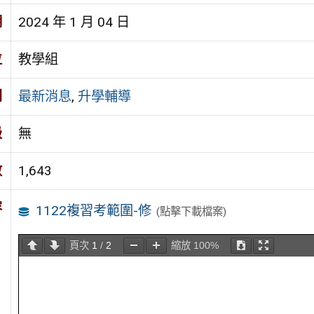
期
2024 年 1 月 04 日
位
教學組
別
最新消息
,
升學輔導
級
無
數
1,643
容
1122複習考範圍-修
(點擊下載檔案)
頁次
1
/
2
縮放
100%