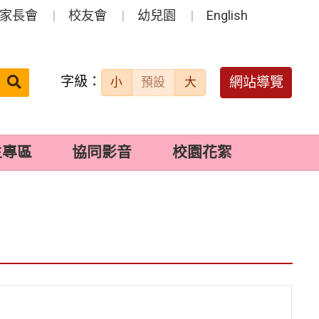
家長會
校友會
幼兒園
English
字級：
送出
網站導覽
小
預設
大
搜
尋：
生專區
協同影音
校園花絮