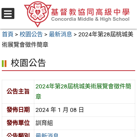
跳
至
選
主
單
首頁
>
校園公告
>
最新消息
>
2024年第28屆桃城美
要
術展覽會徵件簡章
內
容
校園公告
區
2024年第28屆桃城美術展覽會徵件簡
公告主旨
章
發佈日期
2024 年 1 月 08 日
發佈單位
訓育組
公告類別
最新消息