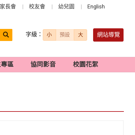
家長會
校友會
幼兒園
English
字級：
送出
網站導覽
小
預設
大
搜
尋：
生專區
協同影音
校園花絮