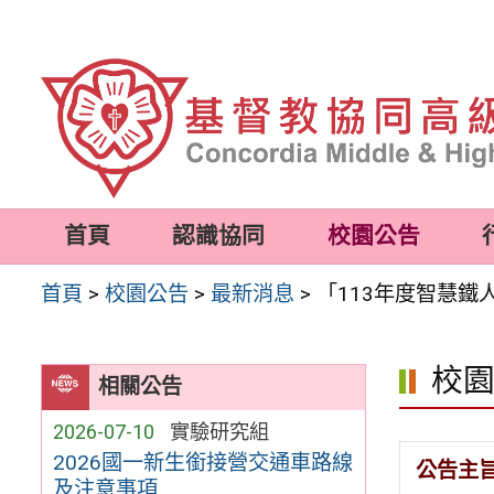
跳
至
主
要
內
容
首頁
認識協同
校園公告
區
首頁
>
校園公告
>
最新消息
>
「113年度智慧
校
相關公告
2026-07-10
實驗研究組
2026國一新生銜接營交通車路線
公告主
及注意事項