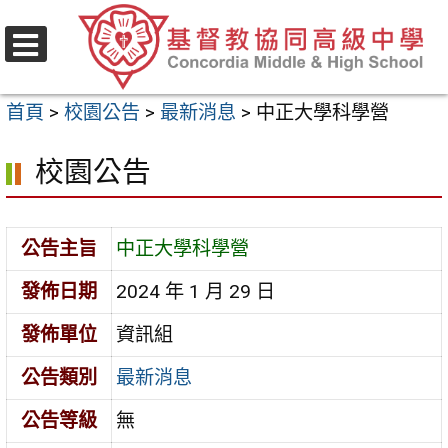
跳
至
選
主
單
首頁
>
校園公告
>
最新消息
>
中正大學科學營
要
內
校園公告
容
區
公告主旨
中正大學科學營
發佈日期
2024 年 1 月 29 日
發佈單位
資訊組
公告類別
最新消息
公告等級
無