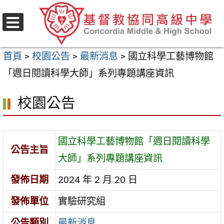
跳
至
選
主
單
首頁
>
校園公告
>
最新消息
>
國立科學工藝博物館
要
「週日閱讀科學大師」系列專題講座資訊
內
容
校園公告
區
國立科學工藝博物館「週日閱讀科學
公告主旨
大師」系列專題講座資訊
發佈日期
2024 年 2 月 20 日
發佈單位
實驗研究組
公告類別
最新消息