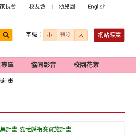
家長會
校友會
幼兒園
English
字級：
送出
網站導覽
小
預設
大
搜
尋：
生專區
協同影音
校園花絮
施計畫
集計畫-嘉義縣複賽實施計畫