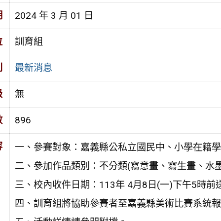
期
2024 年 3 月 01 日
位
訓育組
別
最新消息
級
無
數
896
容
一、參賽對象：嘉義縣公私立國民中、小學在籍學
二、參加作品類別：不分類(寫意畫、寫生畫、水墨
三、校內收件日期：113年 4月8日(一)下午5時
四、訓育組將協助參賽者至嘉義縣美術比賽系統報