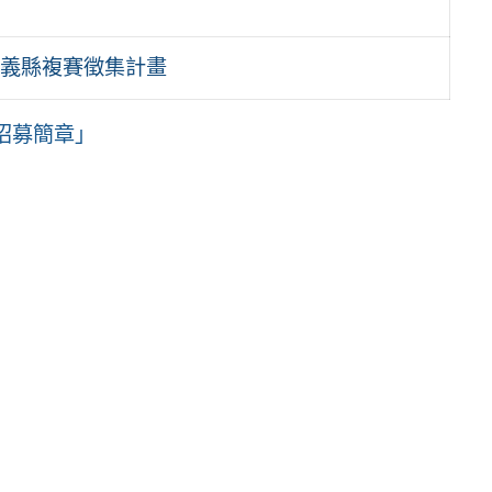
嘉義縣複賽徵集計畫
招募簡章」