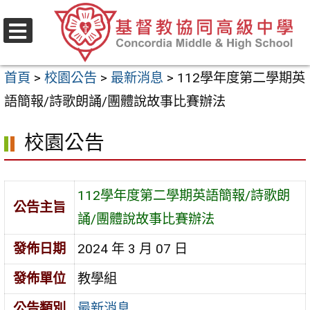
跳
至
選
主
單
首頁
>
校園公告
>
最新消息
>
112學年度第二學期英
要
語簡報/詩歌朗誦/團體說故事比賽辦法
內
容
校園公告
區
112學年度第二學期英語簡報/詩歌朗
公告主旨
誦/團體說故事比賽辦法
發佈日期
2024 年 3 月 07 日
發佈單位
教學組
公告類別
最新消息