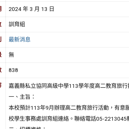
期
2024 年 3 月 13 日
位
訓育組
別
最新消息
級
無
數
838
容
嘉義縣私立協同高級中學113學年度高二教育旅行
一、主旨：
本校預計113年9月辦理高二教育旅行活動，有意願
校學生事務處訓育組連絡。聯絡電話05-2213045轉