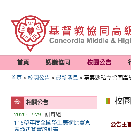
跳
至
主
要
內
容
首頁
認識協同
校園公告
區
首頁
>
校園公告
>
最新消息
>
嘉義縣私立協同高
校
相關公告
2026-07-29
訓育組
115學年度全國學生美術比賽嘉
公告主
義縣初賽實施計畫