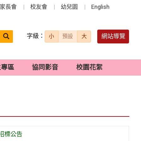
家長會
校友會
幼兒園
English
字級：
送出
網站導覽
小
預設
大
搜
尋：
生專區
協同影音
校園花絮
招標公告