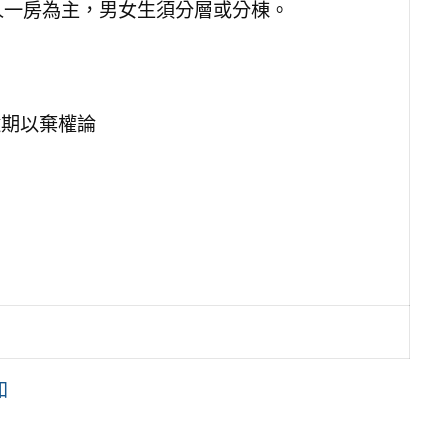
4人一房為主，男女生須分層或分棟。
逾期以棄權論
知