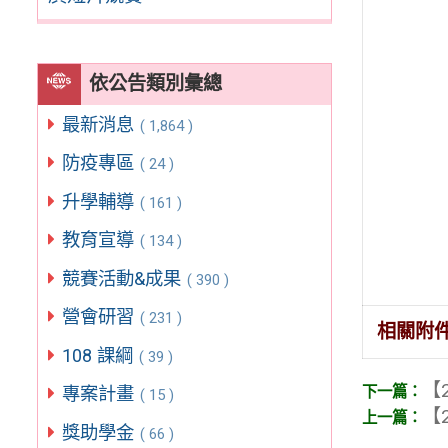
依公告類別彙總
最新消息
( 1,864 )
防疫專區
( 24 )
升學輔導
( 161 )
教育宣導
( 134 )
競賽活動&成果
( 390 )
營會研習
( 231 )
相關附
108 課綱
( 39 )
【2
專案計畫
( 15 )
【2
獎助學金
( 66 )