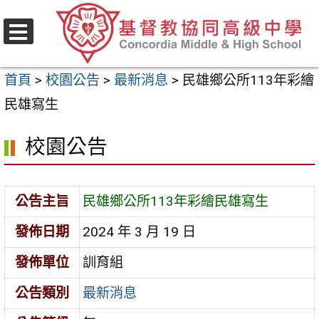
跳
至
選
主
單
首頁
>
校園公告
>
最新消息
>
民雄鄉公所113年彩繪
要
民雄寫生
內
容
校園公告
區
公告主旨
民雄鄉公所113年彩繪民雄寫生
發佈日期
2024 年 3 月 19 日
發佈單位
訓育組
公告類別
最新消息