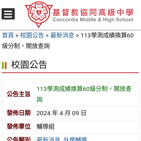
跳
至
選
主
單
首頁
>
校園公告
>
最新消息
>
113學測成績換算60
要
級分制，開放查詢
內
容
校園公告
區
113學測成績換算60級分制，開放查
公告主旨
詢
發佈日期
2024 年 4 月 09 日
發佈單位
輔導組
公告類別
最新消息
,
升學輔導