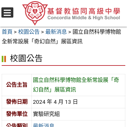
跳
至
選
主
單
首頁
>
校園公告
>
最新消息
>
國立自然科學博物館
要
全新常設展「奇幻自然」展區資訊
內
容
校園公告
區
國立自然科學博物館全新常設展「奇
公告主旨
幻自然」展區資訊
發佈日期
2024 年 4 月 13 日
發佈單位
實驗研究組
公告類別
最新消息