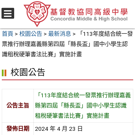
跳
至
選
主
單
首頁
>
校園公告
>
最新消息
>
「113年度結合統一發
要
票推行辦理嘉義縣第四屆「縣長盃」國中小學生認
內
識租稅硬筆書法比賽」實施計畫
容
區
校園公告
「113年度結合統一發票推行辦理嘉義
公告主旨
縣第四屆「縣長盃」國中小學生認識
租稅硬筆書法比賽」實施計畫
發佈日期
2024 年 4 月 23 日