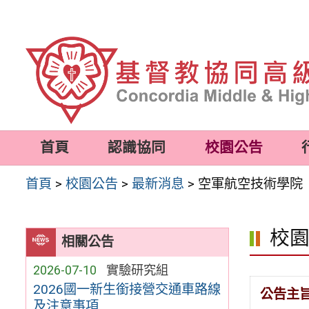
跳
至
主
要
內
容
首頁
認識協同
校園公告
區
首頁
>
校園公告
>
最新消息
>
空軍航空技術學院「
校
相關公告
2026-07-10
實驗研究組
2026國一新生銜接營交通車路線
公告主
及注意事項