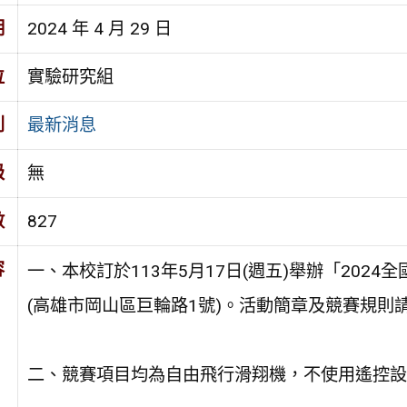
期
2024 年 4 月 29 日
位
實驗研究組
別
最新消息
級
無
數
827
容
一、本校訂於113年5月17日(週五)舉辦「20
(高雄市岡山區巨輪路1號)。活動簡章及競賽規則
二、競賽項目均為自由飛行滑翔機，不使用遙控設