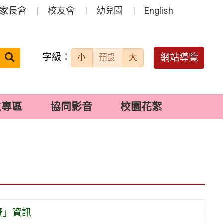
家長會
校友會
幼兒園
English
字級：
送出
網站導覽
小
預設
大
搜
尋：
生專區
協同影音
校園花絮
賽」資訊