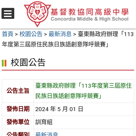
跳
至
選
主
單
首頁
>
校園公告
>
最新消息
>
臺東縣政府辦理「113
要
年度第三屆原住民族日族語創意隊呼競賽」
內
容
校園公告
區
臺東縣政府辦理「113年度第三屆原住
公告主旨
民族日族語創意隊呼競賽」
發佈日期
2024 年 5 月 01 日
發佈單位
訓育組
公告類別
最新消息