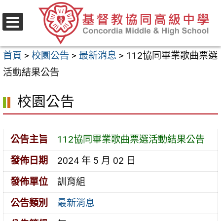
跳
至
選
主
單
首頁
>
校園公告
>
最新消息
>
112協同畢業歌曲票選
要
活動結果公告
內
容
校園公告
區
公告主旨
112協同畢業歌曲票選活動結果公告
發佈日期
2024 年 5 月 02 日
發佈單位
訓育組
公告類別
最新消息