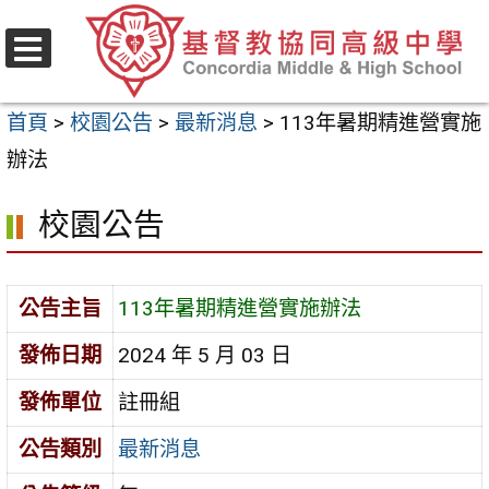
跳
至
選
主
單
首頁
>
校園公告
>
最新消息
>
113年暑期精進營實施
要
辦法
內
容
校園公告
區
公告主旨
113年暑期精進營實施辦法
發佈日期
2024 年 5 月 03 日
發佈單位
註冊組
公告類別
最新消息