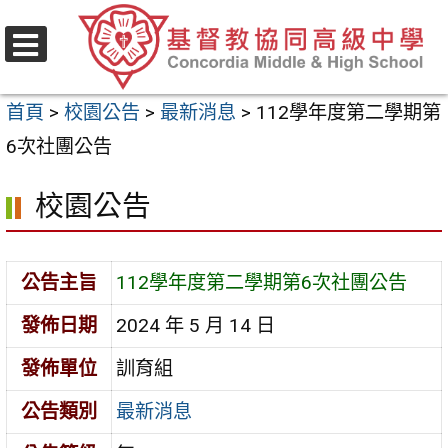
跳
至
選
主
單
首頁
>
校園公告
>
最新消息
>
112學年度第二學期第
要
6次社團公告
內
容
校園公告
區
公告主旨
112學年度第二學期第6次社團公告
發佈日期
2024 年 5 月 14 日
發佈單位
訓育組
公告類別
最新消息