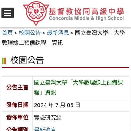
跳
至
選
主
單
首頁
>
校園公告
>
最新消息
>
國立臺灣大學「大學
要
數理線上預備課程」資訊
內
容
校園公告
區
國立臺灣大學「大學數理線上預備課
公告主旨
程」資訊
發佈日期
2024 年 7 月 05 日
發佈單位
實驗研究組
公告類別
最新消息