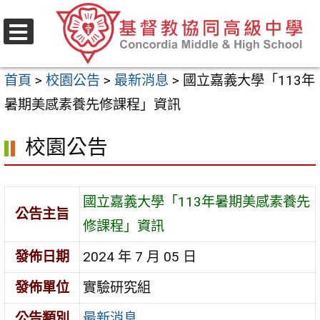
跳
至
選
主
單
首頁
>
校園公告
>
最新消息
>
國立嘉義大學「113年
要
暑期美感素養先修課程」資訊
內
容
校園公告
區
國立嘉義大學「113年暑期美感素養先
公告主旨
修課程」資訊
發佈日期
2024 年 7 月 05 日
發佈單位
實驗研究組
公告類別
最新消息