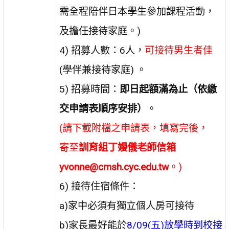
需全程陪伴日本學生參加課程活動，
及擔任接待家庭。)
4) 招募人數：6人，
可接待男生者佳
(學伴兼接待家庭) 。
5) 招募時間：
即日起額滿為止（依繳
交申請表順序安排）
。
(請下載附檔之申請表，填寫完後，
寄至
訓育組丁嫚儀老師信箱
yvonne@cmsh.cyc.edu.tw
。)
6) 接待住宿條件：
a)家中必須有獨立個人房可接待
b)家長最好能於
8/09(五)放學時到校接