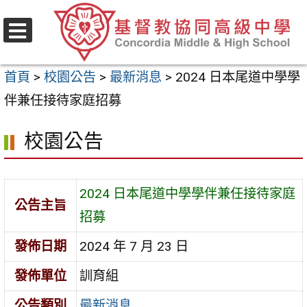
跳
至
選
主
單
首頁
>
校園公告
>
最新消息
>
2024 日本尾道中學學
要
伴兼任接待家庭招募
內
容
校園公告
區
2024 日本尾道中學學伴兼任接待家庭
公告主旨
招募
發佈日期
2024 年 7 月 23 日
發佈單位
訓育組
公告類別
最新消息