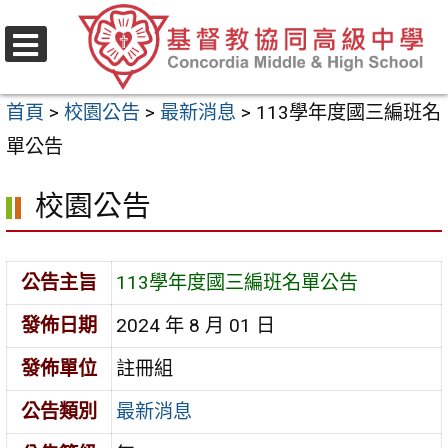
跳
至
選
主
單
首頁
>
校園公告
>
最新消息
>
113學年度國三編班名
要
單公告
內
容
校園公告
區
公告主旨
113學年度國三編班名單公告
發佈日期
2024 年 8 月 01 日
發佈單位
註冊組
公告類別
最新消息