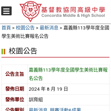
跳
至
選
主
單
首頁
>
校園公告
>
最新消息
>
嘉義縣113學年度全國
要
學生美術比賽報名公告
內
容
校園公告
區
嘉義縣113學年度全國學生美術比賽報
公告主旨
名公告
發佈日期
2024 年 8 月 19 日
發佈單位
訓育組
公告類別
最新消息
,
競賽活動&成果