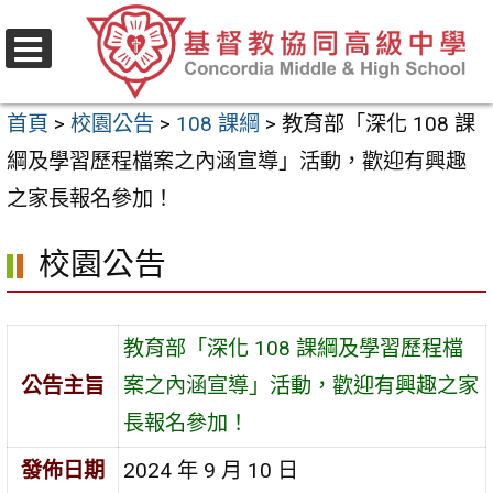
跳
至
選
主
單
首頁
>
校園公告
>
108 課綱
>
教育部「深化 108 課
要
綱及學習歷程檔案之內涵宣導」活動，歡迎有興趣
內
之家長報名參加！
容
區
校園公告
教育部「深化 108 課綱及學習歷程檔
公告主旨
案之內涵宣導」活動，歡迎有興趣之家
長報名參加！
發佈日期
2024 年 9 月 10 日