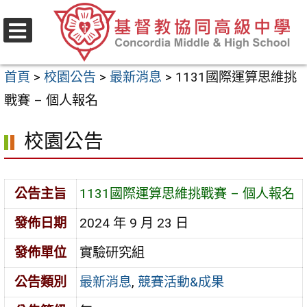
跳
至
選
主
單
首頁
>
校園公告
>
最新消息
>
1131國際運算思維挑
要
戰賽 – 個人報名
內
容
校園公告
區
公告主旨
1131國際運算思維挑戰賽 – 個人報名
發佈日期
2024 年 9 月 23 日
發佈單位
實驗研究組
公告類別
最新消息
,
競賽活動&成果