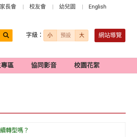
家長會
校友會
幼兒園
English
字級：
送出
網站導覽
小
預設
大
搜
尋：
生專區
協同影音
校園花絮
永續轉型嗎？