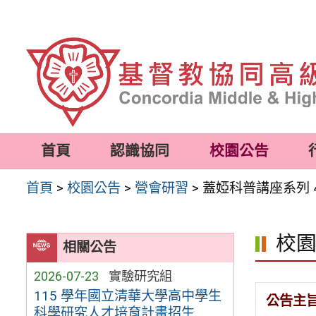
跳
至
主
要
內
容
首頁
認識協同
校園公告
區
首頁
>
校園公告
>
營會研習
>
蓋婭科普講座系列 4
校
相關公告
2026-07-23
實驗研究組
115 學年國立清華大學高中學生
公告主
科學研究人才培育計畫招生