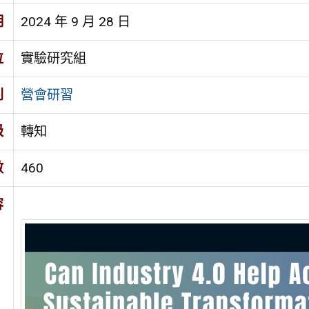
期
2024 年 9 月 28 日
位
實驗研究組
別
營會研習
級
轉知
數
460
容