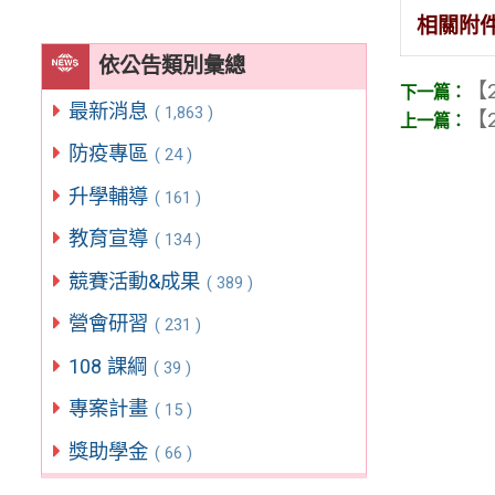
相關附
依公告類別彙總
【2
最新消息
( 1,863 )
【2
防疫專區
( 24 )
升學輔導
( 161 )
教育宣導
( 134 )
競賽活動&成果
( 389 )
營會研習
( 231 )
108 課綱
( 39 )
專案計畫
( 15 )
獎助學金
( 66 )