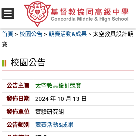
跳
至
選
主
單
首頁
>
校園公告
>
競賽活動&成果
>
太空教具設計競
要
賽
內
容
校園公告
區
公告主旨
太空教具設計競賽
發佈日期
2024 年 10 月 13 日
發佈單位
實驗研究組
公告類別
競賽活動&成果